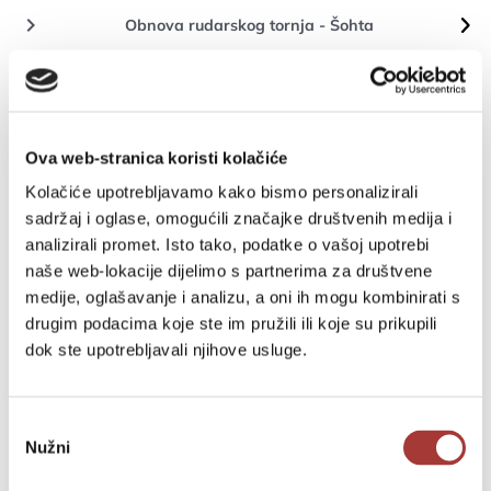
keyboard_arrow_right
Obnova rudarskog tornja - Šohta
keyboard_arrow_right
Energetska obnova stambenih zgrada
keyboard_arrow_right
Rekonstrukcija i opremanje školskih kuhinja
keyboard_arrow_right
Obnova dječjih igrališta
Ova web-stranica koristi kolačiće
Kolačiće upotrebljavamo kako bismo personalizirali
CICERO - Suradnja Hrvatske i Italije na području
keyboard_arrow_right
sadržaj i oglase, omogućili značajke društvenih medija i
civilne zaštite
analizirali promet. Isto tako, podatke o vašoj upotrebi
Pomoćno igralište Vinež (nogometno igralište s
keyboard_arrow_right
naše web-lokacije dijelimo s partnerima za društvene
pratećim objektom i tribinama)
medije, oglašavanje i analizu, a oni ih mogu kombinirati s
drugim podacima koje ste im pružili ili koje su prikupili
CO-MAY (Supporting local authorities to adopt
keyboard_arrow_right
measures to properly commit with the Covenant of
dok ste upotrebljavali njihove usluge.
Mayors)
„Ravnomjerna socijalna i obrazovna inkluzija
keyboard_arrow_right
Odabir
učenika s teškoćama u razvoju IV - RAST IV“
Nužni
pristanka
keyboard_arrow_right
Strategija zelene urbane obnove Grada Labina