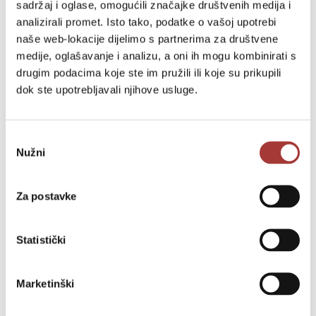
sadržaj i oglase, omogućili značajke društvenih medija i
Odsjek za upravljanje imovinom i pravne poslove
analizirali promet. Isto tako, podatke o vašoj upotrebi
naše web-lokacije dijelimo s partnerima za društvene
Upravni odjel za financijsko upravljanje i proračun
medije, oglašavanje i analizu, a oni ih mogu kombinirati s
drugim podacima koje ste im pružili ili koje su prikupili
Odsjek za prihode i naplatu potraživanja
dok ste upotrebljavali njihove usluge.
Upravni odjel za gospodarstvo, EU projekte, strateško planiranje i
razvoj
Odabir
Nužni
Upravni odjel za prostorno planiranje i izdavanje akata za gradnju
pristanka
Upravni odjel za društvene djelatnosti
Za postavke
Statistički
Marketinški