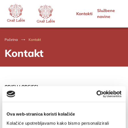
Službene
Kontakti
novine
Početna
Kontakt
Kontakt
ODJELI I ODSJECI
Upravni odjel za poslove Gradonačelnika, Gradskog vijeća i opće
poslove
Ova web-stranica koristi kolačiće
Upravni odjel za infrastrukturu, investicije i imovinu
Kolačiće upotrebljavamo kako bismo personalizirali