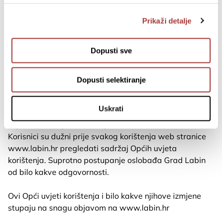
odgovornost korisnika. Grad Labin se oslobađa od
svake odgovornosti za štetu koja je mogla nastati
Prikaži detalje
prilikom posjete stranici uslijed protupravnih radnji
trećih osoba, računalnih virusa, prekidom u
Dopusti sve
komunikacijskoj liniji, neovlaštenim pristupom,
neprikladnim ponašanjem, nemarom i slično te drugih
slučajeva za koje nije odgovoran vlasnik stranice.
Dopusti selektiranje
Grad Labin zadržava pravo da u bilo kojem trenutku i
Uskrati
bez prethodne najave ukine ili izmijeni sadržaj Općih
uvjeta korištenja ili sadržaj web stranice www.labin.hr.
Korisnici su dužni prije svakog korištenja web stranice
www.labin.hr pregledati sadržaj Općih uvjeta
korištenja. Suprotno postupanje oslobađa Grad Labin
od bilo kakve odgovornosti.
Ovi Opći uvjeti korištenja i bilo kakve njihove izmjene
stupaju na snagu objavom na www.labin.hr