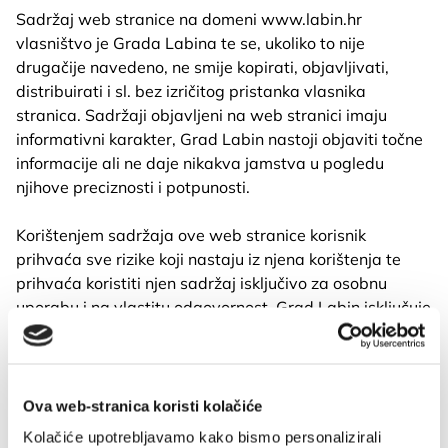
Sadržaj web stranice na domeni www.labin.hr
vlasništvo je Grada Labina te se, ukoliko to nije
drugačije navedeno, ne smije kopirati, objavljivati,
distribuirati i sl. bez izričitog pristanka vlasnika
stranica. Sadržaji objavljeni na web stranici imaju
informativni karakter, Grad Labin nastoji objaviti točne
informacije ali ne daje nikakva jamstva u pogledu
njihove preciznosti i potpunosti.
Korištenjem sadržaja ove web stranice korisnik
prihvaća sve rizike koji nastaju iz njena korištenja te
prihvaća koristiti njen sadržaj isključivo za osobnu
uporabu i na vlastitu odgovornost. Grad Labin isključuje
svaku odgovornost za izravnu i neizravnu štetu koja
proizlazi ili bi mogla proizaći iz pristupa i korištenja
sadržaja stranica, bilo kakvih pogrešaka u njihovom
sadržaju ili nedostupnosti zbog tehničkih razloga.
Ova web-stranica koristi kolačiće
Kolačiće upotrebljavamo kako bismo personalizirali