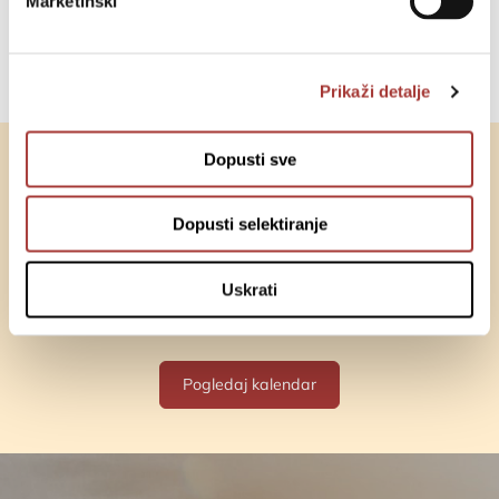
Marketinški
Sve novosti
Prikaži detalje
Dopusti sve
Događaji
Dopusti selektiranje
Trenutno nema nadolazećih događaja
Uskrati
Pogledaj kalendar