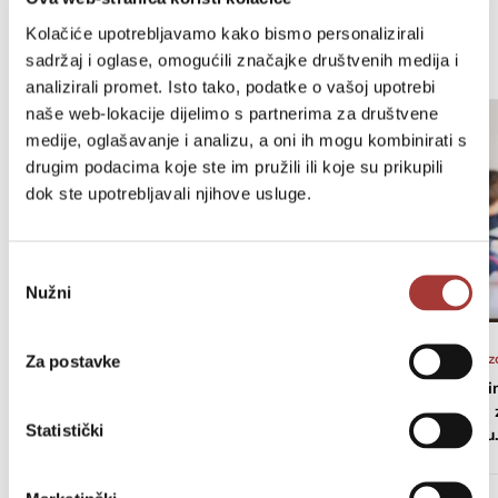
Kolačiće upotrebljavamo kako bismo personalizirali
sadržaj i oglase, omogućili značajke društvenih medija i
analizirali promet. Isto tako, podatke o vašoj upotrebi
naše web-lokacije dijelimo s partnerima za društvene
medije, oglašavanje i analizu, a oni ih mogu kombinirati s
drugim podacima koje ste im pružili ili koje su prikupili
dok ste upotrebljavali njihove usluge.
Odabir
Nužni
pristanka
Projekti
07. 08. 2026.
Odgoj i obraz
Za postavke
Labin ponovno ima logopeda na
Gradu Labin
puno radno vrijeme – značajan
tisuća eura
Statistički
iskorak za djecu i...
aktivnosti u.