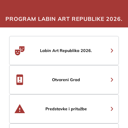
PROGRAM LABIN ART REPUBLIKE 2026.
theater_comedy
Labin Art Republika 2026.
security_update_warning
Otvoreni Grad
warning
Predstavke i pritužbe