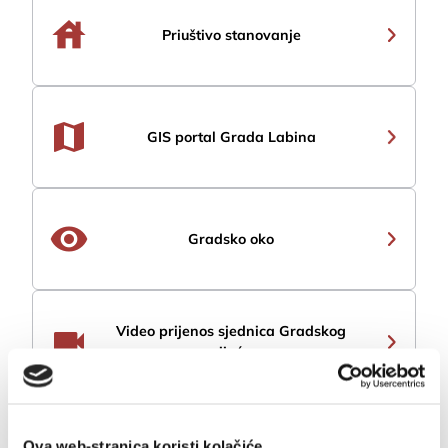
house
Priuštivo stanovanje
map
GIS portal Grada Labina
remove_red_eye
Gradsko oko
videocam
Video prijenos sjednica Gradskog
vijeća
Novosti
Ova web-stranica koristi kolačiće