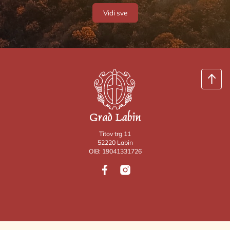
Vidi sve
Titov trg 11
52220 Labin
OIB: 19041331726