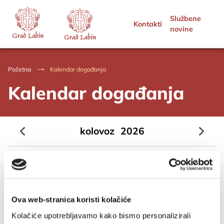
Službene
Kontakti
novine
Početna
Kalendar događanja
Kalendar događanja
kolovoz
2026
02.08.
21:00h
KULTURA I UMJETNOST
KONCERT GRADSKOG ORKESTRA LABIN U STAROM GRADU
Ova web-stranica koristi kolačiće
LABINU
Kolačiće upotrebljavamo kako bismo personalizirali
Labin stari grad - Titov trg
Detalji