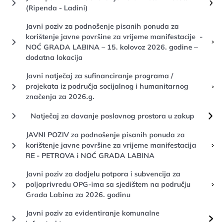
keyboard_arrow_right
(Ripenda - Ladini)
Javni poziv za podnošenje pisanih ponuda za
korištenje javne površine za vrijeme manifestacije -
keyboard_arrow_right
NOĆ GRADA LABINA – 15. kolovoz 2026. godine –
dodatna lokacija
Javni natječaj za sufinanciranje programa /
keyboard_arrow_right
projekata iz područja socijalnog i humanitarnog
značenja za 2026.g.
keyboard_arrow_right
Natječaj za davanje poslovnog prostora u zakup
JAVNI POZIV za podnošenje pisanih ponuda za
keyboard_arrow_right
korištenje javne površine za vrijeme manifestacija
RE - PETROVA i NOĆ GRADA LABINA
Javni poziv za dodjelu potpora i subvencija za
keyboard_arrow_right
poljoprivredu OPG-ima sa sjedištem na području
Grada Labina za 2026. godinu
Javni poziv za evidentiranje komunalne
keyboard_arrow_right