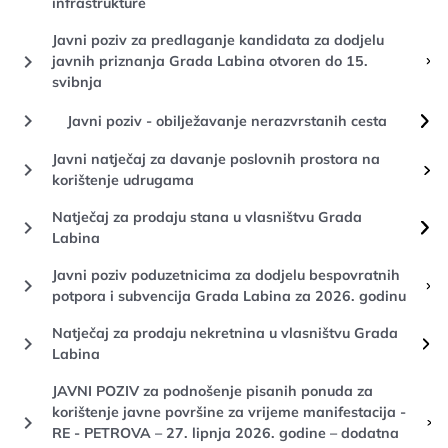
infrastrukture
Javni poziv za predlaganje kandidata za dodjelu
keyboard_arrow_right
javnih priznanja Grada Labina otvoren do 15.
svibnja
keyboard_arrow_right
Javni poziv - obilježavanje nerazvrstanih cesta
Javni natječaj za davanje poslovnih prostora na
keyboard_arrow_right
korištenje udrugama
Natječaj za prodaju stana u vlasništvu Grada
keyboard_arrow_right
Labina
Javni poziv poduzetnicima za dodjelu bespovratnih
keyboard_arrow_right
potpora i subvencija Grada Labina za 2026. godinu
Natječaj za prodaju nekretnina u vlasništvu Grada
keyboard_arrow_right
Labina
JAVNI POZIV za podnošenje pisanih ponuda za
korištenje javne površine za vrijeme manifestacija -
keyboard_arrow_right
RE - PETROVA – 27. lipnja 2026. godine – dodatna