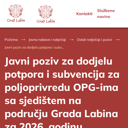
Službene
Kontakti
novine
Početna
Javna nabava i natječaji
Ostali natječaji i pozivi
Javni poziv za dodjelu potpora i subv...
Javni poziv za dodjelu
potpora i subvencija za
poljoprivredu OPG-ima
sa sjedištem na
području Grada Labina
za 2026. godinu