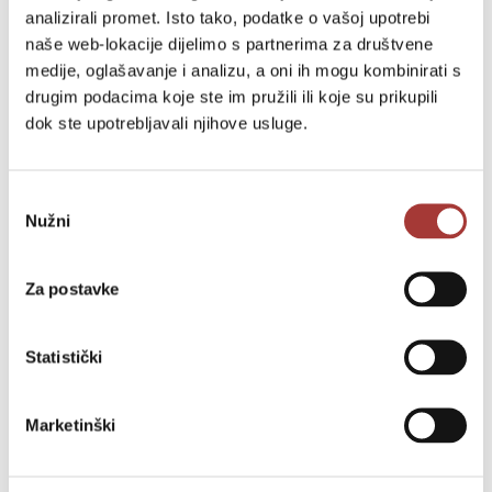
Savjetnica za gospodarstvo i razvoj
analizirali promet. Isto tako, podatke o vašoj upotrebi
Patricija Terković
naše web-lokacije dijelimo s partnerima za društvene
medije, oglašavanje i analizu, a oni ih mogu kombinirati s
+385 52 866 817
drugim podacima koje ste im pružili ili koje su prikupili
patricija.terkovic@labin.hr
dok ste upotrebljavali njihove usluge.
Odabir
Vezani sadržaj
Nužni
pristanka
Natječaj za prodaju stana u vlasništvu Grada
keyboard_arrow_right
Za postavke
Labina
Javni natječaj za davanje poslovnog prostora na
keyboard_arrow_right
Statistički
korištenje udrugama
keyboard_arrow_right
Natječaj za davanje u zakup poslovnog prostora
Marketinški
Javni poziv za dodjelu bespovratnih potpora
keyboard_arrow_right
poduzetnicima i obrtnicima za stipendiranje