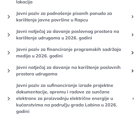
lokacija
Javni poziv za podnošenje pisanih ponuda za
keyboard_arrow_right
korištenje javne površine u Rapcu
Javni natječaj za davanje poslovnog prostora na
keyboard_arrow_right
korištenje udrugama u 2026. godini
Javni poziv za financiranje programskih sadržaja
keyboard_arrow_right
medija u 2026. godini
Javni natječaj za davanje na korištenje poslovnih
keyboard_arrow_right
prostora udrugama
Javni poziv za sufinanciranje izrade projektne
dokumentacije, opremu i radove za sunčane
keyboard_arrow_right
elektrane za proizvodnju električne energije u
kućanstvima na području grada Labina u 2026.
godini