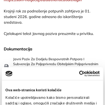
Krajnji rok za podnošenje potpunih zahtjeva je 01.
studeni 2026. godine odnosno do iskorištenja
sredstava.
Cjelokupni tekst Javnog poziva preuzmite u privitku.
Dokumentacija
Javni Poziv Za Dodjelu Bespovratnih Potpora I
Subvencija Za Poljoprivredu Obiteljskim Poljoprivrednim
Gospodarstvima Sa Sjedištem Na Području Grada
Labina U 2026.godini
Ova web-stranica koristi kolačiće
Kontakti
Kolačiće upotrebljavamo kako bismo personalizirali
sadržaj i oglase, omogućili značajke društvenih medija i