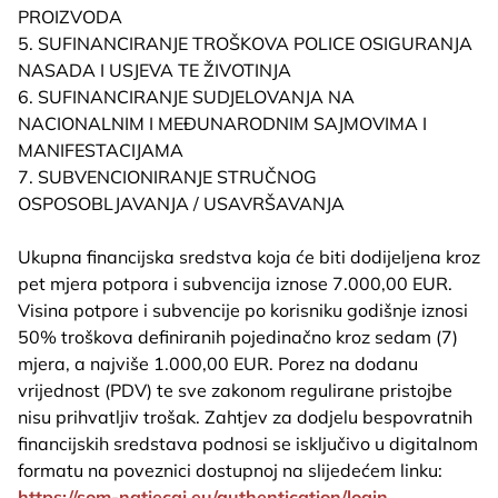
PROIZVODA
5. SUFINANCIRANJE TROŠKOVA POLICE OSIGURANJA
NASADA I USJEVA TE ŽIVOTINJA
6. SUFINANCIRANJE SUDJELOVANJA NA
NACIONALNIM I MEĐUNARODNIM SAJMOVIMA I
MANIFESTACIJAMA
7. SUBVENCIONIRANJE STRUČNOG
OSPOSOBLJAVANJA / USAVRŠAVANJA
Ukupna financijska sredstva koja će biti dodijeljena kroz
pet mjera potpora i subvencija iznose 7.000,00 EUR.
Visina potpore i subvencije po korisniku godišnje iznosi
50% troškova definiranih pojedinačno kroz sedam (7)
mjera, a najviše 1.000,00 EUR. Porez na dodanu
vrijednost (PDV) te sve zakonom regulirane pristojbe
nisu prihvatljiv trošak. Zahtjev za dodjelu bespovratnih
financijskih sredstava podnosi se isključivo u digitalnom
formatu na poveznici dostupnoj na slijedećem linku:
https://som-natjecaj.eu/authentication/login