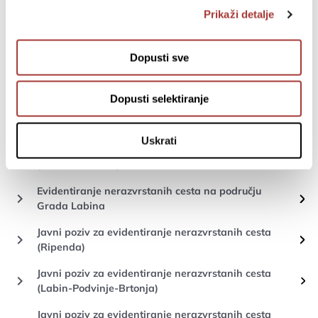
učenika i studenata u 2024. godini
Prikaži detalje
Javni poziv za dodjelu bespovratnih potpora i
keyboard_arrow_right
subvencija OPG-ovima u 2025. godini
Dopusti sve
Javni poziv - evidentiranje nerazvrstanih cesta
keyboard_arrow_right
Vinež
Dopusti selektiranje
Javni poziv - evidentiranje N.C. 41 Salakovci -
keyboard_arrow_right
Gora Glušići
Uskrati
Javni poziv za evidentiranje nerazvrstanih cesta
keyboard_arrow_right
(Rabac i Presika)
Evidentiranje nerazvrstanih cesta na području
keyboard_arrow_right
Grada Labina
Javni poziv za evidentiranje nerazvrstanih cesta
keyboard_arrow_right
(Ripenda)
Javni poziv za evidentiranje nerazvrstanih cesta
keyboard_arrow_right
(Labin-Podvinje-Brtonja)
Javni poziv za evidentiranje nerazvrstanih cesta